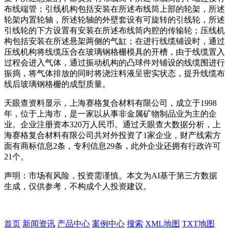
布线端管；引线机构包括安装在所述布线筒上部的轮架，所述
轮架内置轮轴，所述轮轴的外壁套设有可旋转的引线轮，所述
引线轮的下方设置有安装在所述布线筒内腔的传输轮；压线机
构包括安装在所述悬架两侧的气缸；在进行线缆铺设时，通过
压线机构将线缆压合在玻璃钢格栅模具的开槽，由于线缆置入
过程会进入气体，通过振动机构的凸球件对铺设的线缆围进行
振捣，将气体排放的同时将浇注料液呈密实状态，提升线缆布
线后玻璃钢格栅的成型质量。
天眼查资料显示，上海赛格复合材料有限公司，成立于1998
年，位于上海市，是一家以从事非金属矿物制品业为主的企
业。企业注册资本320万人民币。通过天眼查大数据分析，上
海赛格复合材料有限公司共对外投资了1家企业，财产线索方
面有商标信息2条，专利信息29条，此外企业还拥有行政许可
21个。
声明：市场有风险，投资需谨慎。本文为AI基于第三方数据
生成，仅供参考，不构成个人投资建议。
首页
新闻资讯
产品中心
案例中心
搜索
XML地图
TXT地图