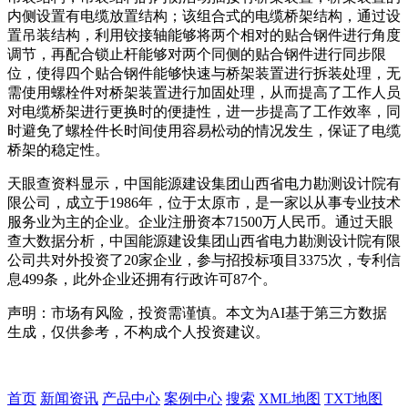
内侧设置有电缆放置结构；该组合式的电缆桥架结构，通过设
置吊装结构，利用铰接轴能够将两个相对的贴合钢件进行角度
调节，再配合锁止杆能够对两个同侧的贴合钢件进行同步限
位，使得四个贴合钢件能够快速与桥架装置进行拆装处理，无
需使用螺栓件对桥架装置进行加固处理，从而提高了工作人员
对电缆桥架进行更换时的便捷性，进一步提高了工作效率，同
时避免了螺栓件长时间使用容易松动的情况发生，保证了电缆
桥架的稳定性。
天眼查资料显示，中国能源建设集团山西省电力勘测设计院有
限公司，成立于1986年，位于太原市，是一家以从事专业技术
服务业为主的企业。企业注册资本71500万人民币。通过天眼
查大数据分析，中国能源建设集团山西省电力勘测设计院有限
公司共对外投资了20家企业，参与招投标项目3375次，专利信
息499条，此外企业还拥有行政许可87个。
声明：市场有风险，投资需谨慎。本文为AI基于第三方数据
生成，仅供参考，不构成个人投资建议。
首页
新闻资讯
产品中心
案例中心
搜索
XML地图
TXT地图